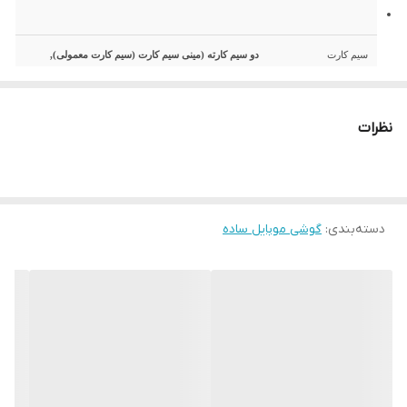
سیم کارت
دو سیم کارته (مینی سیم کارت (سیم کارت معمولی),
استندبای دوگانه)
نظرات
تاریخ معرفی
2019, جولای
وضعیت
موجود در بازار. عرضه شده در سپتامبر 2019
دسته‌بندی
:
گوشی موبایل ساده
بدنه
نوکیا 105 2019
ابعاد
119x49.2x14.4 میلیمتر (4.69x1.94x0.57 اینچ)
وزن
73 گرم (2.57 oz)
Flashlight