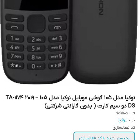
نوکیا مدل 105 گوشی موبایل نوکیا مدل 105 – 2019 TA-1174
DS دو سیم‌ کارت ( بدون گارانتی شرکتی)
Noki105 2019
برند:
نوکیا
کد فعالسازی
رجیستر شده با کد فعالسازی