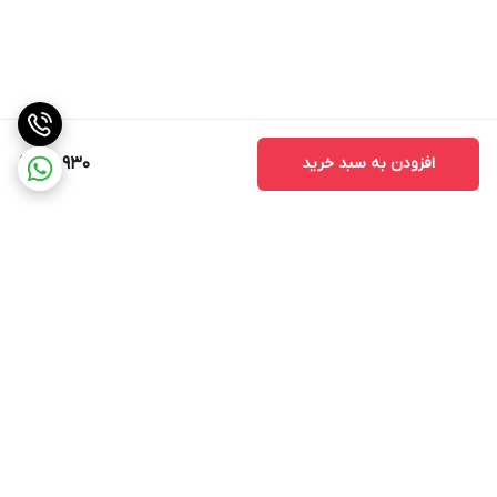
داخل دستگاه
4MB 4MB RAM
دوربین
نوکیا 105 2019
افزودن به سبد خرید
811,930
No
امکانات ارتباطی
نوکیا 105 2019
GPRS
برگشت به بالا