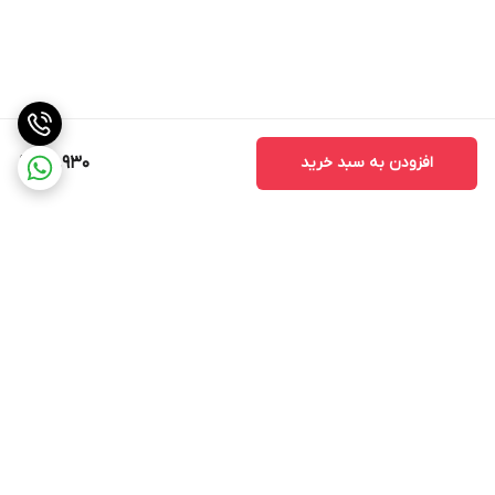
داخل دستگاه
4MB 4MB RAM
دوربین
نوکیا 105 2019
افزودن به سبد خرید
811,930
No
امکانات ارتباطی
نوکیا 105 2019
GPRS
برگشت به بالا