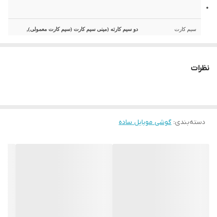
سیم کارت
دو سیم کارته (مینی سیم کارت (سیم کارت معمولی),
استندبای دوگانه)
نظرات
تاریخ معرفی
2019, جولای
وضعیت
موجود در بازار. عرضه شده در سپتامبر 2019
دسته‌بندی
:
گوشی موبایل ساده
بدنه
نوکیا 105 2019
ابعاد
119x49.2x14.4 میلیمتر (4.69x1.94x0.57 اینچ)
وزن
73 گرم (2.57 oz)
Flashlight