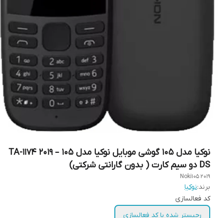
نوکیا مدل 105 گوشی موبایل نوکیا مدل 105 – 2019 TA-1174
DS دو سیم‌ کارت ( بدون گارانتی شرکتی)
Noki105 2019
برند:
نوکیا
کد فعالسازی
رجیستر شده با کد فعالسازی