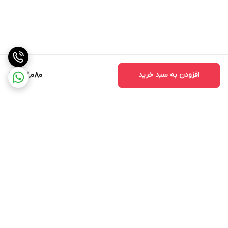
داخل دستگاه
4MB 4MB RAM
دوربین
نوکیا 105 2019
افزودن به سبد خرید
812,080
No
امکانات ارتباطی
نوکیا 105 2019
GPRS
برگشت به بالا