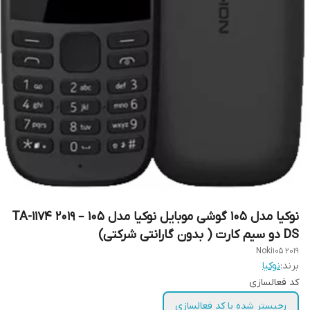
نوکیا مدل 105 گوشی موبایل نوکیا مدل 105 – 2019 TA-1174
DS دو سیم‌ کارت ( بدون گارانتی شرکتی)
Noki105 2019
برند:
نوکیا
کد فعالسازی
رجیستر شده با کد فعالسازی