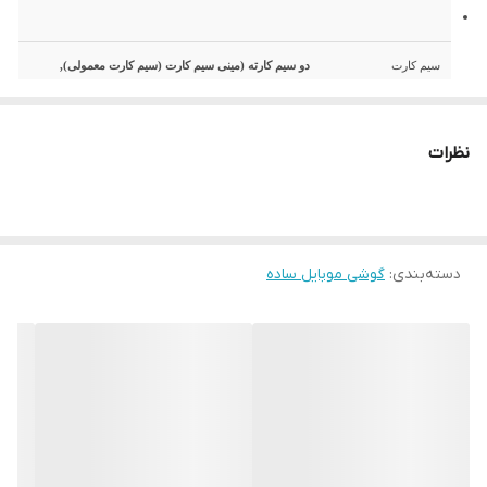
سیم کارت
دو سیم کارته (مینی سیم کارت (سیم کارت معمولی),
استندبای دوگانه)
نظرات
تاریخ معرفی
2019, جولای
وضعیت
موجود در بازار. عرضه شده در سپتامبر 2019
دسته‌بندی
:
گوشی موبایل ساده
بدنه
نوکیا 105 2019
ابعاد
119x49.2x14.4 میلیمتر (4.69x1.94x0.57 اینچ)
وزن
73 گرم (2.57 oz)
Flashlight