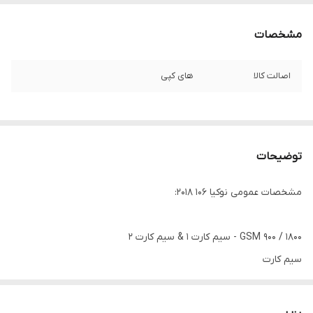
مشخصات
اصالت کالا
های کپی
توضیحات
مشخصات عمومی نوکیا 106 2018:
GSM 900 / 1800 - سیم کارت 1 & سیم کارت 2
سیم کارت
دو سیم کارته (مینی سیم کارت (سیم کارت معمولی), استندبای دوگانه)
تاریخ معرفی