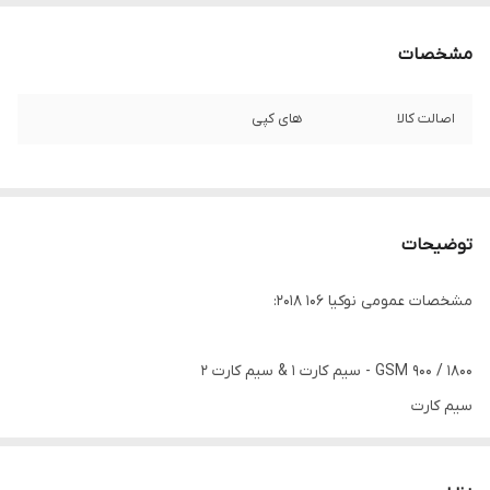
مشخصات
اصالت کالا
های کپی
توضیحات
مشخصات عمومی نوکیا 106 2018:
GSM 900 / 1800 - سیم کارت 1 & سیم کارت 2
سیم کارت
دو سیم کارته (مینی سیم کارت (سیم کارت معمولی), استندبای دوگانه)
تاریخ معرفی