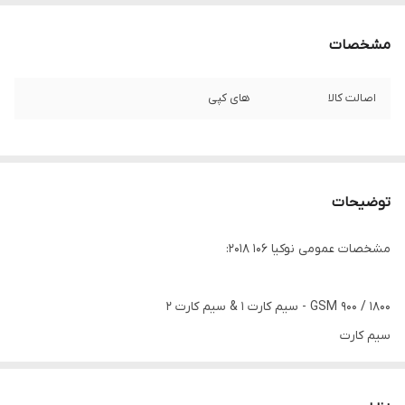
مشخصات
اصالت کالا
های کپی
توضیحات
مشخصات عمومی نوکیا 106 2018:
GSM 900 / 1800 - سیم کارت 1 & سیم کارت 2
سیم کارت
دو سیم کارته (مینی سیم کارت (سیم کارت معمولی), استندبای دوگانه)
تاریخ معرفی