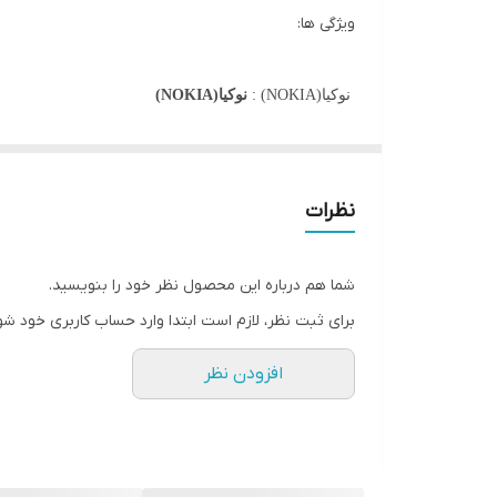
ویژگی ها:
نوکیا(NOKIA)
:
نوکیا(NOKIA)
نوع گوشی
:
دکمه ای
ابعاد
:
122 در 52 در 13.1 میلی‌متر
وزن
:
151 گرم
نظرات
ساختار بدنه
:
پلاستیکی
پشتیبانی از کارت حافظه
:
دارد
شما هم درباره این محصول نظر خود را بنویسید.
درگاه شارژ
:
USB Type-C
برای ثبت نظر، لازم است ابتدا وارد حساب کاربری خود شو
سیم کارت
:
دوسیم کارت
افزودن نظر
پشتیبانی از اینترنت
:
ندارد
دوربین
:
دارد
شبکه ارتباطی2G
اندازه صفحه نمایش
:
2.4 اینچ