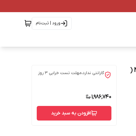
ورود | ثبت‌نام
گوشی نوکیا 3210 | حافظه 16 مگابایت ا Nokia 3210 16 MB (
گارانتی ندارد،مهلت تست خرابی ۳ روز
1,986,740
افزودن به سبد خرید