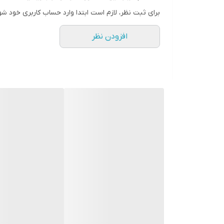
موجود در بازار. عرضه شده در نوامبر 2018
برای ثبت نظر، لازم است ابتدا وارد حساب کاربری خود شو
بدنه نوکیا 106 2018:
افزودن نظر
ابعاد
111.2x49.5x14.4 میلیمتر (4.38x1.95x0.57 اینچ)
وزن:
70.2 گرم (2.47 oz)
ساختار:
صفحه نمایش نوکیا 106 2018
نوع:
اندازه
1.8 اینچ, 10.0 سانتیمتر مربع (نسبت سطح صفحه نمایش به بدنه در حدود 18.2 درصد)
وضوح
120x160 پیکسل, 4:3 نسبت (~111 ppi تراکم)
داخل دستگاه