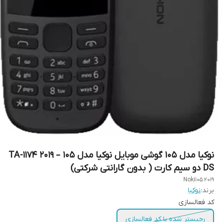
نوکیا مدل 105 گوشی موبایل نوکیا مدل 105 – 2019 TA-1174
DS دو سیم‌ کارت ( بدون گارانتی شرکتی)
Noki105 2019
برند:
نوکیا
کد فعالسازی
رجیستر شده با کد فعالسازی