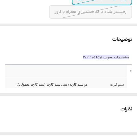
رجیستر شده با کد فعالسازی همراه با کاور
توضیحات
مشخصات عمومی
نوکیا 105 2019
سیم کارت
دو سیم کارته (مینی سیم کارت (سیم کارت معمولی),
استندبای دوگانه)
نظرات
تاریخ معرفی
2019, جولای
وضعیت
موجود در بازار. عرضه شده در سپتامبر 2019