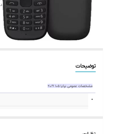
دس
توضیحات
مشخصات عمومی
نوکیا 105 2019
سیم کارت
دو سیم کارته (مینی سیم کارت (سیم ک
تاریخ معرفی
2019, جولای