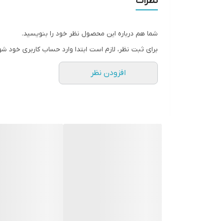
نظرات
وضعیت
موجود در بازار. عرضه شده در سپتامبر 19
بدنه
نوکیا 105 2019
شما هم درباره این محصول نظر خود را بنویسید.
برای ثبت نظر، لازم است ابتدا وارد حساب کاربری خود شو
ابعاد
119x49.2x14.4 میلیمتر (4.69x1.94x0.57 اینچ)
افزودن نظر
وزن
73 گرم (2.57 oz)
حافظه
نوکیا 105 2019
کارت حافظه