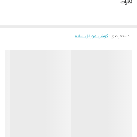
نظرات
حافظه داخلی 4 مگابایت با 4 مگابایت رم
دوربین
اصلی خیر
صدا
دسته‌بندی
:
گوشی موبایل ساده
اسپیکر بله
باتری
باتری باتری قابل تعویض از نوع لیتیوم یونی با ظرفیت 800 میلی آمپر
ساعت
اتصالات
شبکه بی‌سیم خیر
بلوتوث خیر
GPS خیر
رادیو رادیو اف‌ام
شبکه ارتباطی 2G