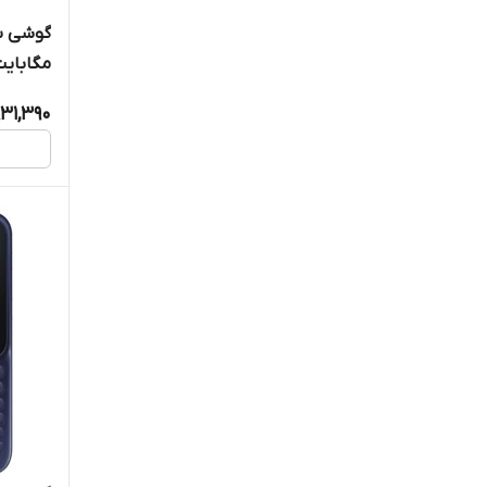
شرکتی) | g B350E 32 MB
931,390