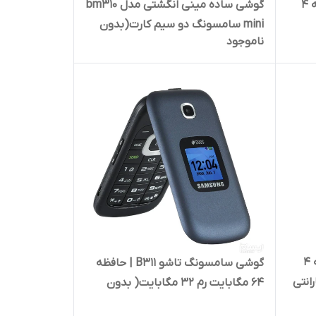
گوشی سامسونگ B۳۱۵E | حافظه ۴
گوشی ساده مینی انگشتی مدل bm310
mini سامسونگ دو سیم کارت(بدون
ناموجود
گارانتی شرکتی)
گوشی سامسونگ B۳۱۰E | حافظه ۴
گوشی سامسونگ تاشو B۳۱۱ | حافظه
گارانتی
۶۴ مگابایت رم ۳۲ مگابایت( بدون
گارانتی شرکتی) | Samsung B311