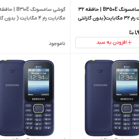
گوشی سامسونگ B۳۵۰E | حافظه ۳۲
مگابایت رم ۳۲ مگابایت(بدون گارانتی
مگابایت رم 4 مگابایت ( بدون 
Samsun
شرکتی) ا Samsung B310E 4 MB
1,
افزودن به سبد
ناموجود