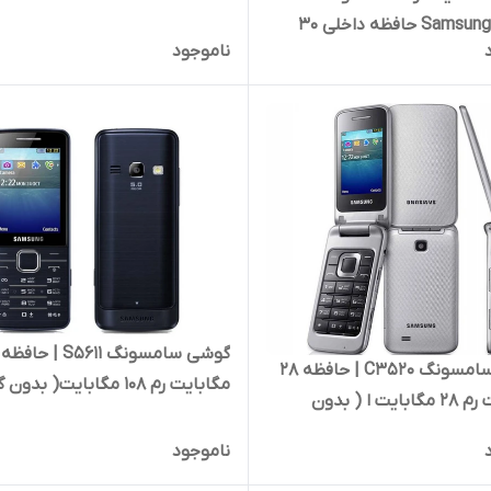
Samsung S3600 حافظه داخلی ۳۰
ناموجود
مگابایت رم ۳۰ مگابایت( بدون گارانتی
S
گوشی سامسونگ C3520 | حافظه 28
مگابایت رم ۱۰۸ مگابایت( بدو
مگابایت رم 28 مگابایت ا ( بدون
شرکتی) | Samsung S5611 256 MB
گارانتی شرکتی) Samsung C3520
ناموجود
سیمکارت