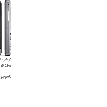
گ
10
۳۲ مگابایت رم ۳۲ مگابایت S5610
ناموجود