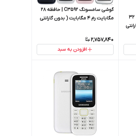
گوشی سامسونگ C3592 | حافظه 28
گوشی سامسونگ E۱۲۷۲ | حافظه ۳۲
مگابایت رم 4 مگابایت ( بدون گارانتی
گارانتی
شرکتی) ا Samsung C3592 28 MB
تاشو
2,757,840
افزودن به سبد