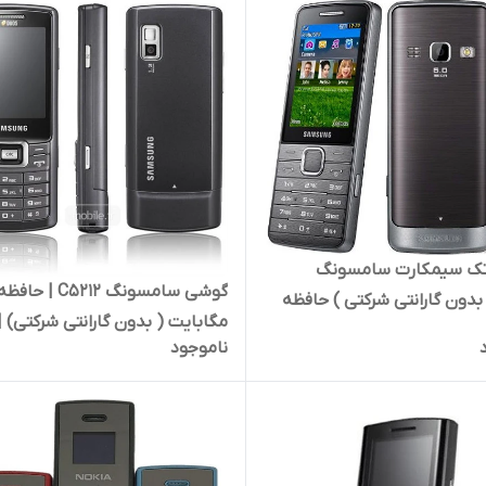
وشی تک سیمکارت سامسونگ
S56( بدون گارانتی شرکتی ) حافظه
مگابایت ( بدون گارانتی شرکتی) |
ناموجود
Samsung C5212 65 MB