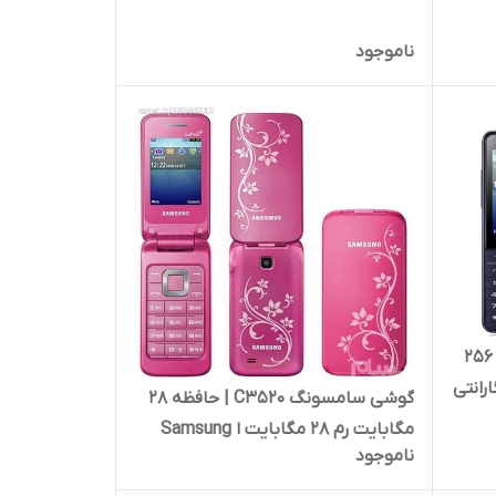
64/32 MB
ناموجود
گوشی سامسونگ S۵۶۱۱ | حافظه ۲۵۶
ن گارانتی
گوشی سامسونگ C3520 | حافظه 28
مگابایت رم 28 مگابایت ا Samsung
ناموجود
C3520 28/28 MB تاشو تک
سیمکارت( بدون گارانتی شرکتی)