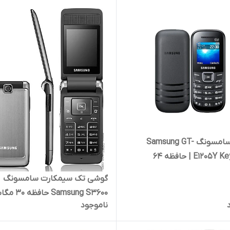
گوشی سامسونگ Samsung GT-
E1205Y Keystone | حافظه ۶۴
مگابایت رم ۴ مگابایت( بدون گارانتی
گوشی تک سیمکارت سامسونگ
G
Samsung S3600 حا
ناموجود
رم ۳۰ مگابایت( بدون گارانتی شر
S۳۶۰۰