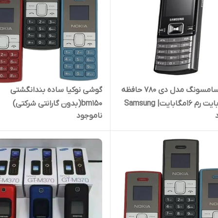
گوشی سامسونگ مدل دی ۷۸۰ حافظه
گوشی نوکیا ساده بندانگشتی
۳۲ مگابایت رم 16مگابایت| Samsung
bm150(بدون گارانتی شرکتی)
ناموجود