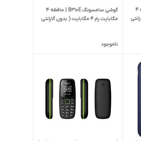
گوشی سامسونگ B310E | حافظه 4
گوشی سامسونگ B310E | حافظه 4
گارانتی
مگابایت رم 4 مگابایت ( بدون گارانتی
شرکتی) ا Samsung B310E 4 MB
ناموجود