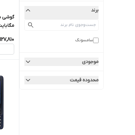
برند
شرکتی) ا ng B310E 4 MB
,127,810
سامسونگ
موجودی
محدوده قیمت