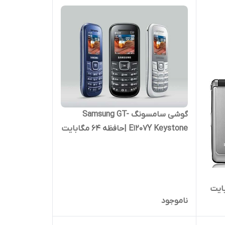
گوشی سامسونگ Samsung GT-
E1207Y Keystone |حافظه ۶۴ مگابایت
رم ۴مگابایت ( بدون گارانتی شرکتی)
GT-E۱۲۰۷Y
فظه ۳۰ مگابایت
ناموجود
کتی)