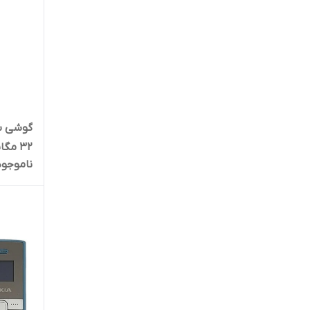
ناموجود
d78 | (بدون گارانتی شرکتی)