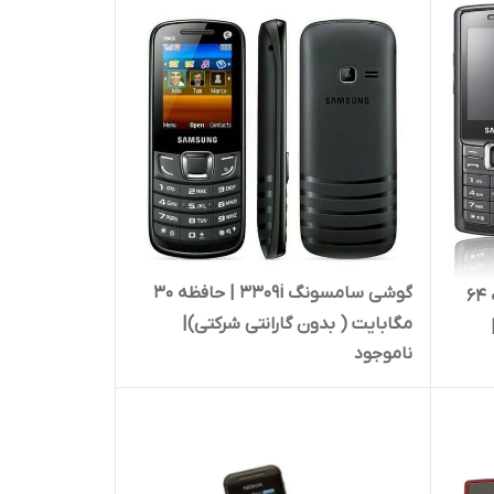
گوشی سامسونگ ۳۳۰۹i | حافظه ۳۰
گوشی سامسونگ C۵۲۱۲ | حافظه ۶۴
مگابایت ( بدون گارانتی شرکتی)|
ناموجود
Samsung 3309i 30 MB