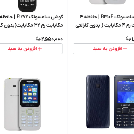
گوشی سامسونگ B310E | حافظه 4
مگابایت رم 4 مگابایت ( بدون گارانتی
مگابایت رم ۳۲ مگابایت(بدون 
Samsu
شرکتی) | Samsung E1272 32 MB
2,550,000
1
افزودن به سبد
افزودن به سبد