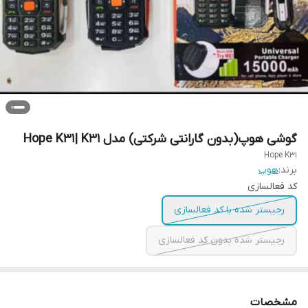
گوشی هوپ(بدون گارانتی شرکتی) مدل Hope K31| K۳۱
Hope K31
برند:
هوپ
کد فعالسازی
رجیستر شده با کد فعالسازی
رجیستر شده بدون کد فعالسازی
مشخصات