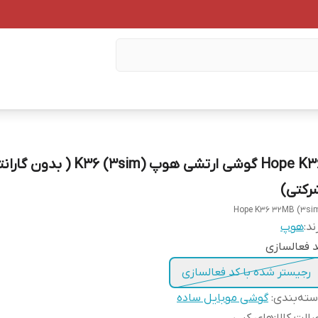
Hope K36 گوشی ارتشی هوپ K36 (3sim) ( بدون گ
رکتی)
Hope K36 32MB (3si
ند:
هوپ
 فعالسازی
رجیستر شده با کد فعالسازی
ته‌بندی
:
گوشی موبایل ساده