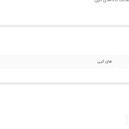
الت کالا
:
های کپی
های کپی