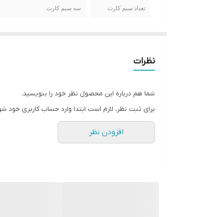
تعداد سیم کارت
سه سیم کارت
اندازه صفحه نمایش
2.4 اینچ
وضوح صفحه نمایش
320*240
نظرات
شما هم درباره این محصول نظر خود را بنویسید.
برای ثبت نظر، لازم است ابتدا وارد حساب کاربری خود شو
حافظه داخلی
1 مگابایت
افزودن نظر
باتری
15000 میلی آمپر ساعت(پاور
بانک)
دوربین
✔
بلوتوث
✔