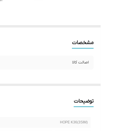
اص
مشخصات
اصالت کالا
توضیحات
HOPE K36(3SIM)