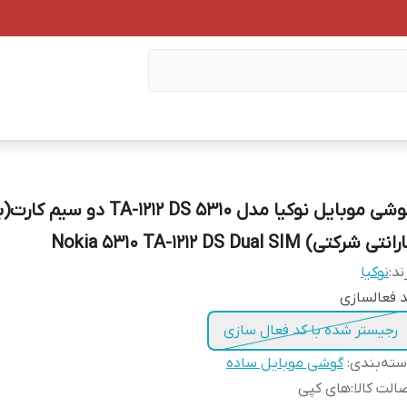
گوشی موبایل نوکیا مدل 5310 TA-1212 DS دو س
انتی شرکتی) Nokia 5310 TA-1212 DS Dual SIM
ند:
نوکیا
 فعالسازی
رجیستر شده با کد فعال سازی
ته‌بندی
:
گوشی موبایل ساده
الت کالا
:
های کپی