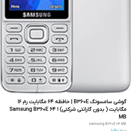
گوشی سامسونگ B360E | حافظه 64 مگابایت رم 16
مگابایت ( بدون گارانتی شرکتی) ا Samsung B360E 64
MB
samsung B360E 64 MB
برند:
نوکیا