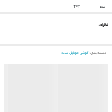
نوع
TFT
ابعاد
ابعاد 320 × 240 پیکسل
نظرات
(~167 ppi)
دسته‌بندی
:
گوشی موبایل ساده
ابعاد
117.3 × 49.5 × 11.4 میلی‌متر
وزن
وزن خالص 83 گرم
ساخت
ویتنام