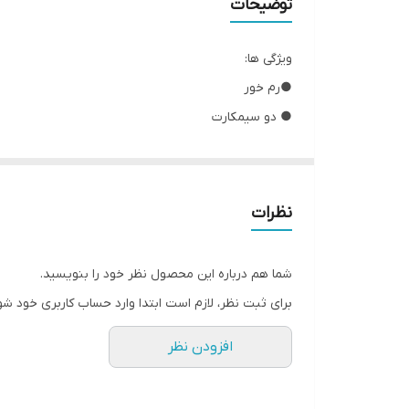
توضیحات
ویژگی ها:
●رم خور
● دو سیمکارت
● دوربین دار
شبکه ارتباطی2G
● رجیسترشده به صورت چنج سریال
نظرات
● های کپی
●بدون گارانتی شرکتی
شما هم درباره این محصول نظر خود را بنویسید.
برای ثبت نظر، لازم است ابتدا وارد حساب کاربری خود شو
افزودن نظر