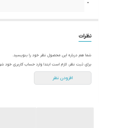
سیم کارت
دو سیم کارته (مینی سیم کارت (سیم ک
نظرات
تاریخ معرفی
2020, می 12
وضعیت
موجود در بازار. عرضه شده در می 2020 29
شما هم درباره این محصول نظر خود را بنویسید.
بدنه
نوکیا 150 2020
برای ثبت نظر، لازم است ابتدا وارد حساب کاربری خود شو
ابعاد
132x50.5x15 میلیمتر (5.20x1.99x0.59 اینچ)
افزودن نظر
وزن
90.5 گرم (3.21 oz)
صفحه نمایش
نوکیا 150 2020
اندازه
2.4 اینچ, 17.8 سانتیمتر مربع (نسبت سطح صفحه نمایش به بدنه در حدود 26.8 درصد)