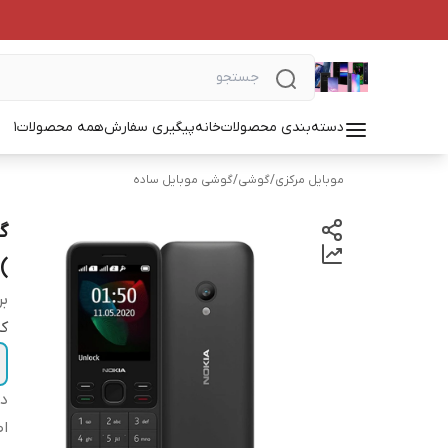
دسته‌بندی محصولات
خانه
پیگیری سفارش
همه محصولات
1
موبایل مرکزی
/
گوشی
/
گوشی موبایل ساده
2020 TA 1235 DS Dual SIM
بر
کد
دس
اص