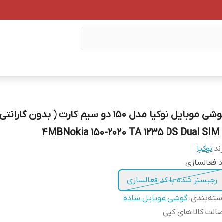
گوشی موبایل نوکیا مدل 150 دو سیم‌ کارت ( بدون گ
) 4MBNokia 150-
ند:
نوکیا
 فعالسازی
رجیستر شده با کد فعالسازی
ته‌بندی
:
گوشی موبایل ساده
الت کالا
:
های کپی