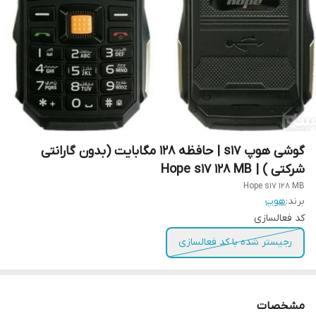
گوشی هوپ s17 | حافظه ۱۲۸ مگابایت (بدون گارانتی
شرکتی ) | Hope s17 128 MB
Hope s17 128 MB
برند:
هوپ
کد فعالسازی
رجیستر شده با کد فعالسازی
مشخصات