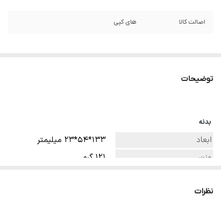
اصالت کالا
های کپی
توضیحات
بدنه
ابعاد
133*54*23 میلیمتر
وزن
121 گرم
سیم کارت
دو سیم کارت
نظرات
صفحه نمایش