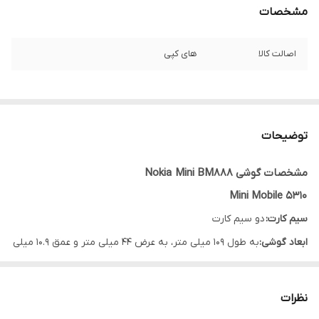
مشخصات
اصالت کالا
های کپی
توضیحات
مشخصات گوشی Nokia Mini BM888
Mini Mobile 5310
سیم کارت:
دو سیم کارت
ابعاد گوشی:
به طول 109 میلی متر، به عرض 44 میلی متر و عمق 10.9 میلی
متر
اندازه صفحه نمایش:
1.54 اینچ
نظرات
دوریین:
VGA