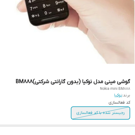
گوشی مینی مدل نوکیا (بدون گارانتی شرکتی)BM888
Nokia mini BM888
برند:
نوکیا
کد فعالسازی
رجیستر شده با کد فعالسازی