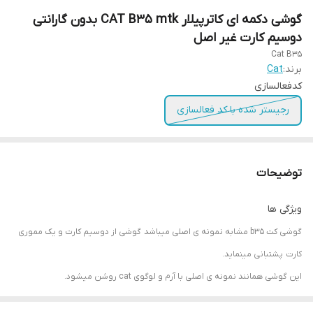
گوشی دکمه ای کاترپیلار CAT B35 mtk بدون گارانتی
دوسیم کارت غیر اصل
Cat B35
برند:
Cat
کدفعالسازی
رجیستر شده با کد فعالسازی
توضیحات
ویژگی ها
گوشی کت b35 مشابه نمونه ی اصلی میباشد
گوشی از دوسیم کارت و یک مموری
کارت پشتبانی مینماید.
این گوشی همانند نمونه ی اصلی با آرم و لوگوی cat روشن میشود.
دیگر امکانات این گوشی چراغ قوه ی قدرتمند پروژکتوری، بلوتوث