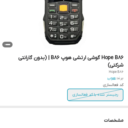
Hope B86 گوشی ارتشی هوپ B۸۶ | (بدون گارانتی
شرکتی)
Hope B86
برند:
هوپ
کد فعالسازی
رجیستر شده با کد فعالسازی
مشخصات