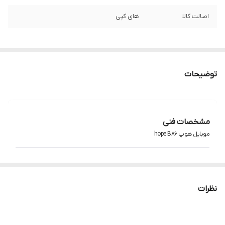
اصالت کالا
های کپی
توضیحات
مشخصات فنی
موبایل هوپ hope B86
برند
Hope
نظرات
تعداد سیم کارت