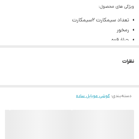
ویژگی های محصول:
تعداد سیمکارت 2سیمکارت
رمخور
چراغ قوه
باتری 1400میلی آمپر
منو فارسی
نظرات
صفحه کلید فارسی
شبکه ارتباطی2G
رجیستر شده به صورت‌ چنج سریال
دسته‌بندی
:
گوشی موبایل ساده
بدون گارانتی شرکتی
های کپی
رادیو fm