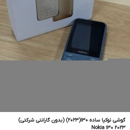
گوشی نوکیا ساده 130(2023) (بدون گارانتی شرکتی)
Nokia 130 2023