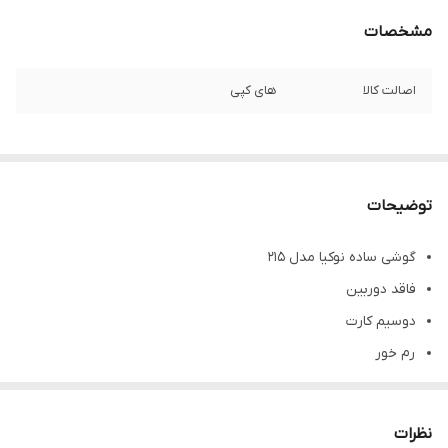
مشخصات
اصالت کالا
های کپی
توضیحات
گوشی ساده نوکیا مدل 215
فاقد دوربین
دوسیم کارت
رم خور
تعداد سیم کارت:2 عدد
شبکه ارتباطی2G
نظرات