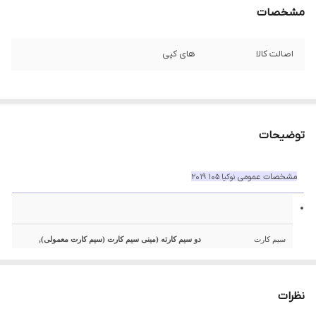
مشخصات
اصالت کالا
های کپی
توضیحات
مشخصات عمومی
نوکیا 105 2019
سیم کارت
دو سیم کارته (مینی سیم کارت (سیم کارت معمولی),
استندبای دوگانه)
نظرات
تاریخ معرفی
2019, جولای