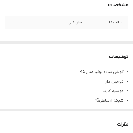
مشخصات
اصالت کالا
های کپی
توضیحات
گوشی ساده نوکیا مدل 215
دوربین دار
دوسیم کارت
شبکه ارتباطی2G
رجیستر شده به صورت چنج سریال
بدون گارانتی شرکتی
نظرات
رم خور