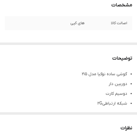
مشخصات
اصالت کالا
های کپی
توضیحات
گوشی ساده نوکیا مدل 215
دوربین دار
دوسیم کارت
شبکه ارتباطی2G
رجیستر شده به صورت چنج سریال
بدون گارانتی شرکتی
نظرات
رم خور