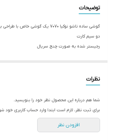
توضیحات
گوشی ساده تاشو نوکیا 7070 یک گوشی خاص با طراحی برجسته و شکل ها و برش های هندسی
دو سیم کارت
رجیستر شده به صورت چنج سریال
شبکه ارتباطی 2G
بدون گارانتی شرکتی
عدم پشتیبانی از کارت حافظه رم
نظرات
فاقد دوربین
دارای بلوتوث
شما هم درباره این محصول نظر خود را بنویسید.
دارای رادیو fm
برای ثبت نظر، لازم است ابتدا وارد حساب کاربری خود شو
صفحه نمایش TFT
افزودن نظر
اندازه صفحه نمایش 1.8اینچ
های کپی