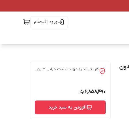
ورود | ثبت‌نام
کارت (بدون
گارانتی ندارد،مهلت تست خرابی ۳ روز
2,858,490
افزودن به سبد خرید