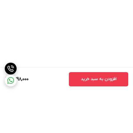
رجیستر شده به صورت چنج سریال
بدون گارانتی شرکتی
های کپی
دوربین جلو
نوکیا 2720 Flip
افزودن به سبد خرید
2,798,000
No