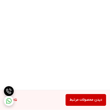
پیغام رسان
باطری نوکیا 216
Removable Li-Ion 1020 mAh battery
دیدن محصولات مرتبط
ناموجود