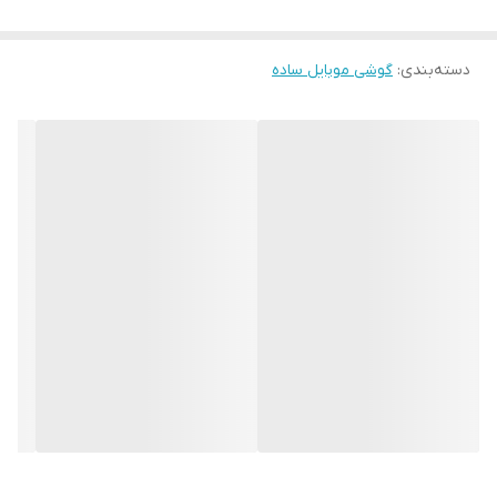
118x50.2x13.5 میلیمتر, 71.7 سی سی (4.65x1.98x0.53 اینچ)
وزن
دسته‌بندی
:
گوشی موبایل ساده
82.6 (2.93 oz)
- Flashlight
صفحه نمایش نوکیا 216
نوع
TFT
اندازه
2.4 اینچ (نسبت سطح صفحه نمایش به بدنه در حدود 30.1 درصد
حافظه نوکیا 216
کارت حافظه
میکرو اس دی
داخل دستگاه
دارای 16 مگابایت RAM