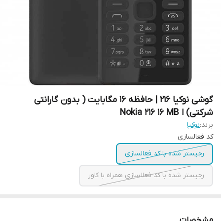
گوشی نوکیا 216 | حافظه 16 مگابایت ( بدون گارانتی
شرکتی) ا Nokia 216 16 MB
برند:
نوکیا
کد فعالسازی
رجیستر شده با کد فعالسازی
رجیستر شده با کد فعالسازی همراه با کاور
مشخصات