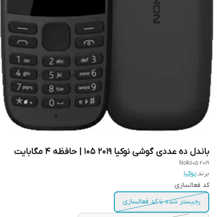
باندل ده عددی گوشی نوکیا 2019 105 | حافظه 4 مگابایت
Noki105 2019
برند:
نوکیا
کد فعالسازی
رجیستر شده با کد فعالسازی