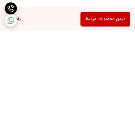
داخل دستگاه
4MB 4MB RAM
دوربین
نوکیا 105 2019
دیدن محصولات مرتبط
ناموجود
No
امکانات ارتباطی
نوکیا 105 2019
GPRS
برگشت به بالا
ارسال ویژه
پشتیبانی ۲۴ ساعته