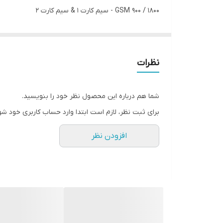
GSM 900 / 1800 - سیم کارت 1 & سیم کارت 2
سیم کارت
دو سیم کارته (مینی سیم کارت (سیم کارت معمولی), است
تاریخ معرفی
نظرات
2018, نوامبر
وضعیت:
شما هم درباره این محصول نظر خود را بنویسید.
موجود در بازار. عرضه شده در نوامبر 2018
برای ثبت نظر، لازم است ابتدا وارد حساب کاربری خود شو
بدنه نوکیا 106 2018:
افزودن نظر
ابعاد
111.2x49.5x14.4 میلیمتر (4.38x1.95x0.57 اینچ)
وزن:
70.2 گرم (2.47 oz)
ساختار:
صفحه نمایش نوکیا 106 2018