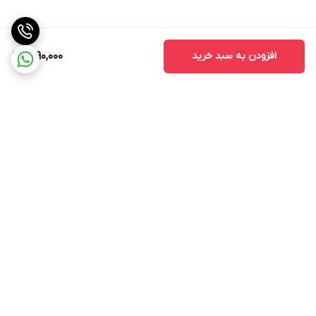
امکانات ارتباطی
نوکیا 5310 202
افزودن به سبد خرید
2,190,000
شبکه ارتباطی 2G
سرعت
برگشت به بالا