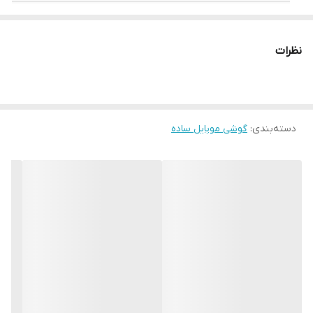
سیم کارت
تک سیم کارت (مینی سیم کارت (سیم کارت معمولی)) یا دو
سیم کارته (مینی سیم کارت (سیم کارت معمولی),
نظرات
استندبای دوگانه)
تاریخ معرفی
2020, مارس 19
دسته‌بندی
:
گوشی موبایل ساده
وضعیت
موجود در بازار. عرضه شده در آوریل 2020 02
حافظه
نوکیا 5310 2020