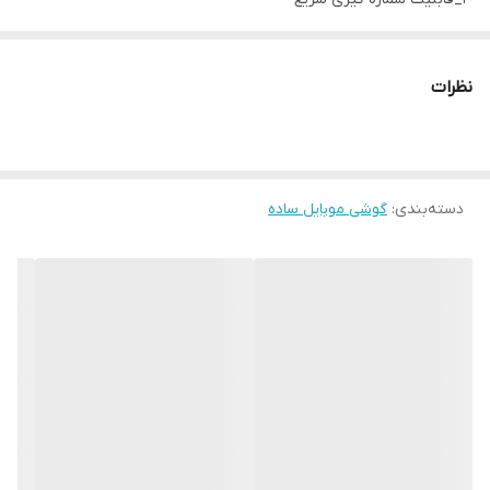
۴_شبکه ارتباطی2G
۵_رجیستر شده به صورت چنج سریال
نظرات
۶_بدون گارانتی شرکتی
دسته‌بندی
:
گوشی موبایل ساده