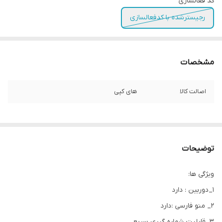
کد فعالسازی
رجیسترشده با کدفعالسازی
مشخصات
اصالت کالا
های کپی
توضیحات
ویژگی ها:
۱_دوربین : دارد
۲_ منو فارسی :دارد
۳_قابلیت شماره گیری سریع