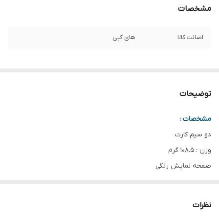
مشخصات
اصالت کالا
های کپی
توضیحات
مشخصات :
دو سیم کارت
وزن :
108.5 گرم
صفحه نمایش رنگی
حافظه 32
مگا
بایت
قابلیت نصب
کارت حافظه
از نوع
microSD
نظرات
دوربین
2.0
مگا
پیکسل