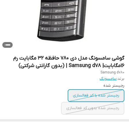
گوشی سامسونگ مدل دی ۷۸۰ حافظه ۳۲ مگابایت رم
16مگابایت| Samsung d78 | (بدون گارانتی شرکتی)
Samsung d780
برند:
سامسونگ
رجیستر شده
رجیستر شده با کد فعالسازی
رجیستر شده بدون کد فعالسازی