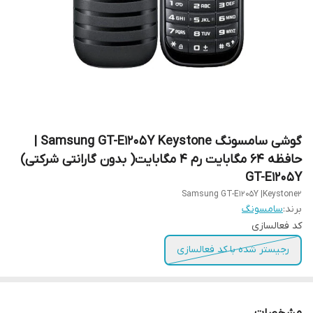
گوشی سامسونگ Samsung GT-E1205Y Keystone |
حافظه ۶۴ مگابایت رم ۴ مگابایت( بدون گارانتی شرکتی)
GT-E۱۲۰۵Y
Samsung GT-E1205Y |Keystone2
برند:
سامسونگ
کد فعالسازی
رجیستر شده با کد فعالسازی