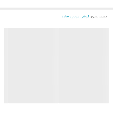
ابعاد
109.2x45.7x12.7 میلیمتر
وزن
65 گرم
دسته‌بندی
:
گوشی موبایل ساده
زنگ
سامسونگ E1205
انواع زنگ
ویبریشن, MP3 زنگ
حافظه
سامسونگ E1205
کارت حافظه