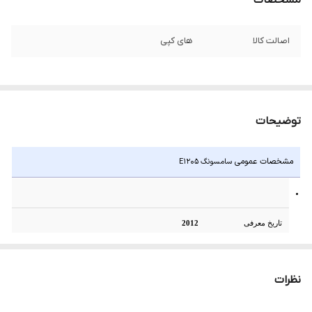
مشخصات
اصالت کالا
های کپی
توضیحات
مشخصات عمومی
سامسونگ E1205
تاریخ معرفی
2012
وضعیت
موجود در بازار
نظرات
اندازه
سامسونگ E1205