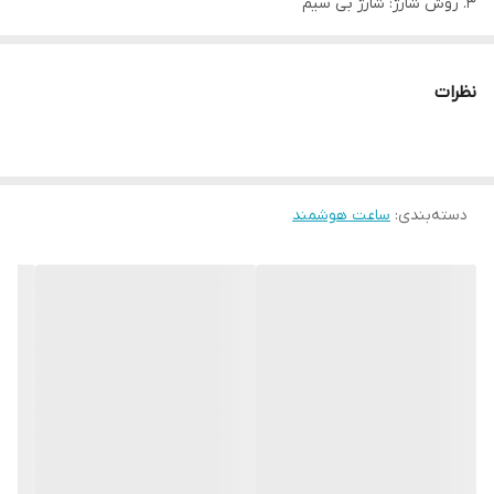
3. روش شارژ: شارژ بی سیم
4. درجه بندی ضد آب: IP67 ضد آب
5. سیستم: سیستم اندروید نسخه 5.0 یا بالاتر، سیستم iOS نسخه 9.0 یا
نظرات
بالاتر
6. وضوح: 240×285
7. زمان شارژ: 2-3 ساعت
8. نام برنامه: Ferefit
دسته‌بندی
:
ساعت هوشمند
9. نمایش زبان های پشتیبانی: انگلیسی، روسی، اسپانیایی، ایتالیایی،
پرتغالی، هلندی، ترکی، ویتنامی، عبری، تایلندی، عربی، مالایی، برمه ای،
فارسی، آلمانی، فرانسوی، لهستانی، سوئدی، مجارستانی، یونانی، اندونزیایی،
Wulanke، رومانیایی ، کشور چک
خصوصیات :