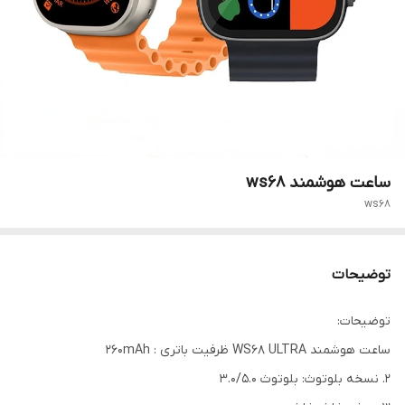
ساعت هوشمند ws68
ws68
توضیحات
توضیحات:
ساعت هوشمند WS68 ULTRA ظرفیت باتری : 260mAh
2. نسخه بلوتوث: بلوتوث 3.0/5.0