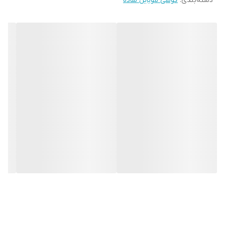
دسته‌بندی
:
گوشی موبایل ساده
دوربین دارد
اینترنت و ارتباطات
وایرلس
ندارد
شبکه ارتباطی 2G
بلوتوث
v3.0، A2DP
GPS
ندارد
رادیو
Stereo FM radio with RDS، FM recording
microUSB v2.0
USB
رجیستر شده به
صورت چنج سریال
بدون گارانتی شرکتی
های کپی