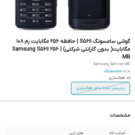
گوشی سامسونگ S۵۶۱۱ | حافظه ۲۵۶ مگابایت رم ۱۰۸
مگابایت( بدون گارانتی شرکتی) | Samsung S5611 256
MB
Samsung S5611 256 MB
برند:
سامسونگ
کد فعالسازی
رجیستر شده با کد فعالسازی
مشخصات
اصالت کالا
های کپی