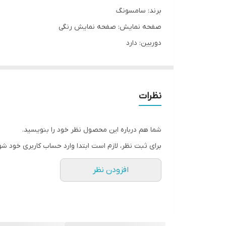
برند: سامسونگ
صفحه نمایش: صفحه نمایش رنگی
دوربین: دارد
رجیستر شده به صورت چنج سریال
بدون گارانتی شرکتی
های کپی
نظرات
شبکه ارتباطی2G
تک سیمکارت
شما هم درباره این محصول نظر خود را بنویسید.
قابلیت نصب مموری: دارد
برای ثبت نظر، لازم است ابتدا وارد حساب کاربری خود شو
افزودن نظر