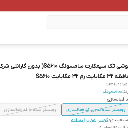
گوشی تک سیمکارت سامسونگ S5610( بدون گارانت
 ۳۲ مگابایت رم ۳۲ مگابایت S5610
Samsung S56
ند:
سامسونگ
 فعالسازی
رجیستر شده بدون کد فعالسازی
رجیستر شده با کد فعالسازی
ته‌بندی
:
گوشی موبایل ساده