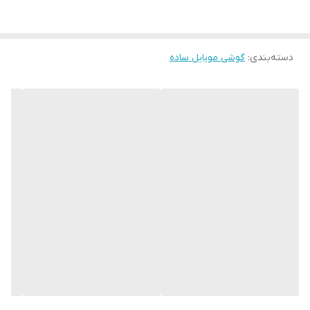
● رجیستر شده به صورت چنج سریال
●بدون گارانتی شرکتی
●های کپی
دسته‌بندی
:
گوشی موبایل ساده