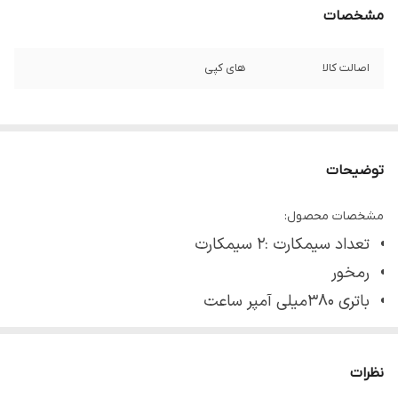
مشخصات
اصالت کالا
های کپی
توضیحات
مشخصات محصول:
تعداد سیمکارت :2 سیمکارت
رمخور
باتری 380میلی آمپر ساعت
چراغ قوه
ساخت چین
نظرات
شبکه ارتباطی2G