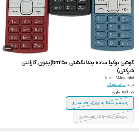
گوشی نوکیا ساده بندانگشتی bm150(بدون گارانتی
شرکتی)
Nokia BM150 mini
برند:
سامسونگ
کد فعالسازی
رجیستر شده بدون کد فعالسازی
رجیستر شده با کد فعالسازی